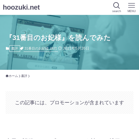
hoozuki.net
search
MENU
『31番目のお妃様』を読んでみた
2021年5月26日
31番目のお妃様
桃巴
書評
ホーム
書評
この記事には、プロモーションが含まれています