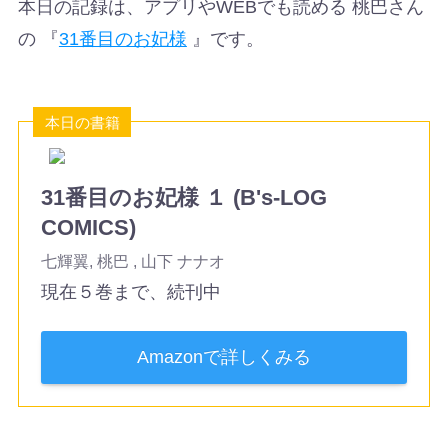
本日の記録は、アプリやWEBでも読める 桃巴さん
の 『
31番目のお妃様
』です。
本日の書籍
31番目のお妃様 １ (B's-LOG
COMICS)
七輝翼, 桃巴 , 山下 ナナオ
現在５巻まで、続刊中
Amazonで詳しくみる