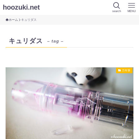
hoozuki.net
search
MENU
ホーム
キュリダス
キュリダス
– tag –
万年筆