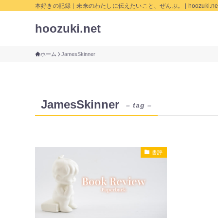
本好きの記録｜未来のわたしに伝えたいこと、ぜんぶ。 | hoozuki.ne
hoozuki.net
ホーム
JamesSkinner
JamesSkinner
– tag –
書評