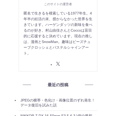
このサイトの運営者
匿名で生きるを模索している1977年生。4
年半の妊活の末、授からなかった世界を生
きています。ハーゲンダッツの新味を食べ
るのが好き。村山由佳さんとCoccoは盲目
的に応援すると決めています。現在の推し
は、漫画とSnowMan。趣味はビーズチュ
ーブクロッシェとパステルシャインアー
ト。
最近の投稿
JPEGの横帯・色化け・画像位置のずれ発生！
データ復旧を試みた話
NIKKOR Z DX 16-50mm F3.5-6.3 VRの最初