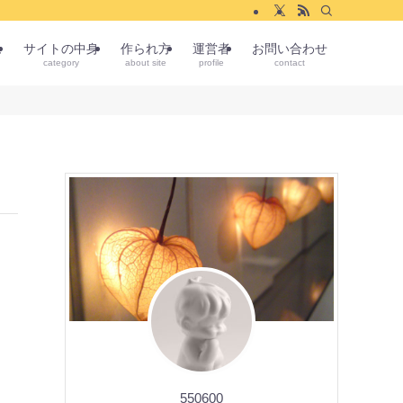
ム
サイトの中身
作られ方
運営者
お問い合わせ
category
about site
profile
contact
550600