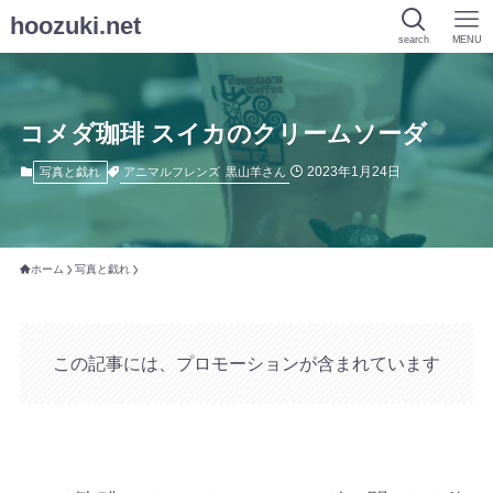
hoozuki.net
search
MENU
コメダ珈琲 スイカのクリームソーダ
2023年1月24日
アニマルフレンズ
黒山羊さん
写真と戯れ
ホーム
写真と戯れ
この記事には、プロモーションが含まれています