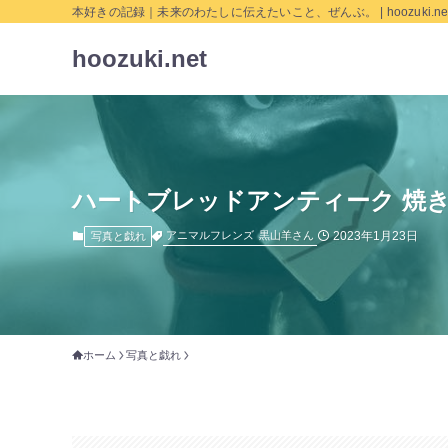
本好きの記録｜未来のわたしに伝えたいこと、ぜんぶ。 | hoozuki.ne
hoozuki.net
ハートブレッドアンティーク 焼
2023年1月23日
アニマルフレンズ
黒山羊さん
写真と戯れ
ホーム
写真と戯れ