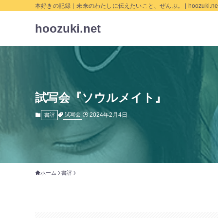
本好きの記録｜未来のわたしに伝えたいこと、ぜんぶ。 | hoozuki.ne
hoozuki.net
試写会『ソウルメイト』
2024年2月4日
試写会
書評
ホーム
書評