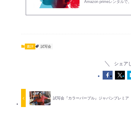
Amazon primeレン
書評
試写会
シェア
試写会『カラーパープル』ジャパンプレミア