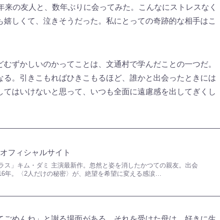
0年来の友人と、数年ぶりに会ってみた。こんなにストレスなく
も嬉しくて、泣きそうだった。私にとっての奇跡的な相手はこ
どむずかしいのかってことは、文通村で学んだことの一つだ。
なる。引きこもればひきこもるほど、誰かと出会ったときには
してはいけないと思って、いつも全面に遠慮感を出してぎくし
』オフィシャルサイト
梨泰院クラス」キム・ダミ 主演最新作。忽然と姿を消したかつての親友。出会
16年。〈2人だけの秘密〉が、絶望を希望に変える感涙…
てごめんね」と謝る場面がある。それを受けた母は、好きに生