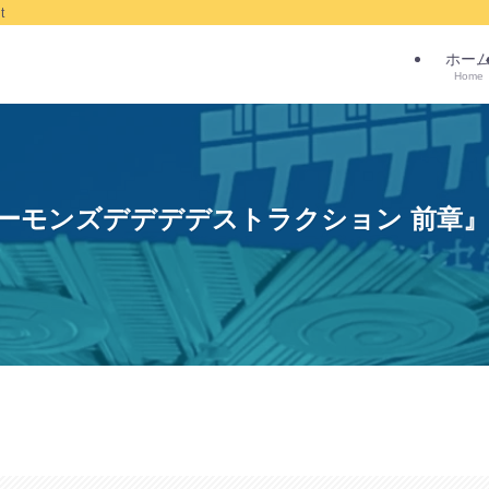
t
ホー
Home
ーモンズデデデデストラクション 前章』