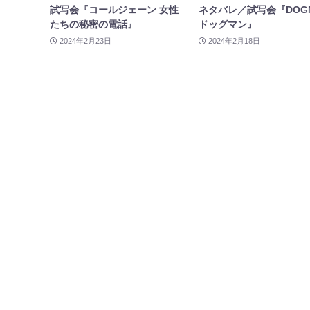
試写会『コールジェーン 女性
ネタバレ／試写会『DOG
たちの秘密の電話』
ドッグマン』
2024年2月23日
2024年2月18日