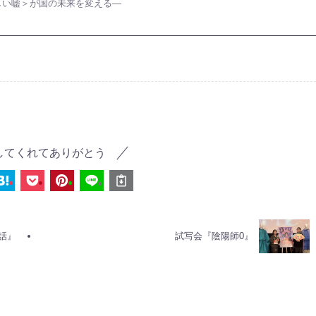
しい嘘＞が国の未来を変える―
してくれてありがとう
話』
試写会『陰陽師0』