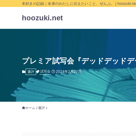
本好きの記録｜未来のわたしに伝えたいこと、ぜんぶ。 | hoozuki.ne
hoozuki.net
プレミア試写会『デッドデッドデ
2024年2月27日
試写会
書評
ホーム
書評