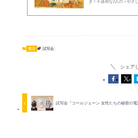
き！不器用な2人の＜やさ
書評
試写会
シェア
試写会『コールジェーン 女性たちの秘密の電