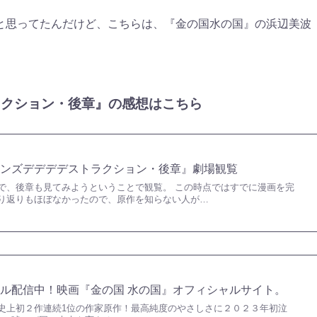
と思ってたんだけど、こちらは、『金の国水の国』の浜辺美波
ラクション・後章』の感想はこちら
モンズデデデデストラクション・後章』劇場観覧
で、後章も見てみようということで観覧。 この時点ではすでに漫画を完
り返りもほぼなかったので、原作を知らない人が…
ル配信中！映画『金の国 水の国』オフィシャルサイト。
史上初２作連続1位の作家原作！最高純度のやさしさに２０２３年初泣