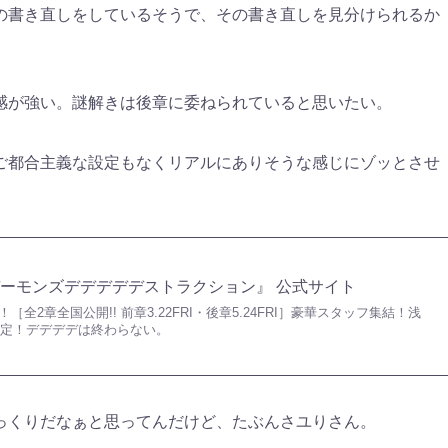
の書き直しをしているそうで、その書き直しを見分けられるか
感が強い。謎解きは後章に委ねられていると思いたい。
ご都合主義な設定もなくリアルにありそうな感じにゾッとさせ
ーモンズデデデデデストラクション』 公式サイト
［全2章全国公開!! 前章3.22FRI・後章5.24FRI］豪華スタッフ集結！浅
決定！デデデデは終わらない。
っくりだなぁと思ってんだけど、たぶんさユりさん。